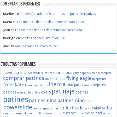
Comentarios recientes
Maribel
en
Patines Decathlon Oxelo – Las mejores alternativas
Marta
en
Las mejores tiendas de patines de Barcelona
Joan
en
Las mejores tiendas de patines de Barcelona
Rodrigo
en
Análisis patines Oxelo MF 500
Juan
en
Análisis patines Oxelo MF 500
Etiquetas populares
agresivo
barcelona
125mm
aprender a patinar
citty hopper
compra
comprar
comprar patines
flying eagle
fitness
dolor
freepatinar
inercia
freeskate
marjau
mejores
fusion
grand prix
maxxum
patinaje
patines
oxelo
patinar
mercadillo
online
patines
patines niña
patines niño
pies
powerslide
rollerblade
seba
salud
rampa
reparaciones
salto
twister
velocidad
segunda mano
slomo
tornillos
truco
tutorial
urban
venta