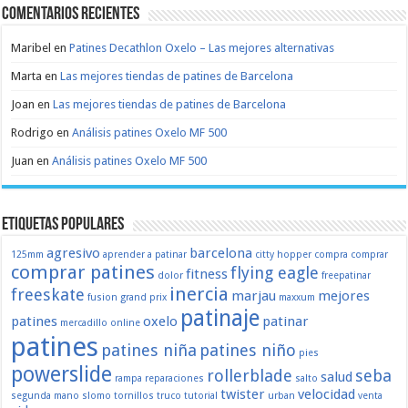
Comentarios recientes
Maribel
en
Patines Decathlon Oxelo – Las mejores alternativas
Marta
en
Las mejores tiendas de patines de Barcelona
Joan
en
Las mejores tiendas de patines de Barcelona
Rodrigo
en
Análisis patines Oxelo MF 500
Juan
en
Análisis patines Oxelo MF 500
Etiquetas populares
agresivo
barcelona
125mm
aprender a patinar
citty hopper
compra
comprar
comprar patines
flying eagle
fitness
dolor
freepatinar
inercia
freeskate
marjau
mejores
fusion
grand prix
maxxum
patinaje
patines
oxelo
patinar
mercadillo
online
patines
patines niña
patines niño
pies
powerslide
rollerblade
seba
salud
rampa
reparaciones
salto
twister
velocidad
segunda mano
slomo
tornillos
truco
tutorial
urban
venta