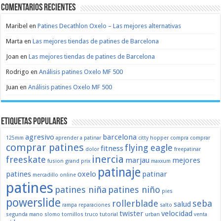
Comentarios recientes
Maribel
en
Patines Decathlon Oxelo – Las mejores alternativas
Marta
en
Las mejores tiendas de patines de Barcelona
Joan
en
Las mejores tiendas de patines de Barcelona
Rodrigo
en
Análisis patines Oxelo MF 500
Juan
en
Análisis patines Oxelo MF 500
Etiquetas populares
agresivo
barcelona
125mm
aprender a patinar
citty hopper
compra
comprar
comprar patines
flying eagle
fitness
dolor
freepatinar
inercia
freeskate
marjau
mejores
fusion
grand prix
maxxum
patinaje
patines
oxelo
patinar
mercadillo
online
patines
patines niña
patines niño
pies
powerslide
rollerblade
seba
salud
rampa
reparaciones
salto
twister
velocidad
segunda mano
slomo
tornillos
truco
tutorial
urban
venta