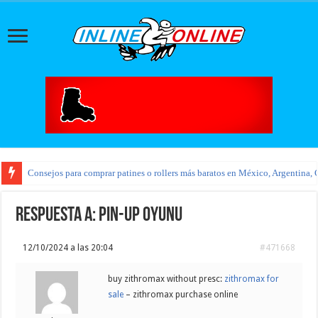
Consejos para comprar patines o rollers más baratos en México, Argentina, 
Respuesta a: pin-up oyunu
12/10/2024 a las 20:04
#471668
buy zithromax without presc:
zithromax for
sale
– zithromax purchase online