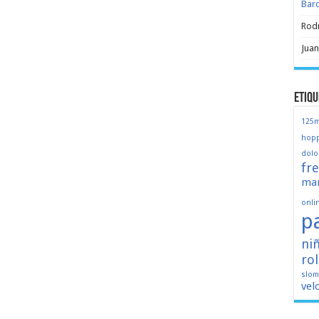
Bar
Rod
Juan
Etiqu
125
hopp
dolo
fr
mar
onli
p
ni
ro
slo
vel