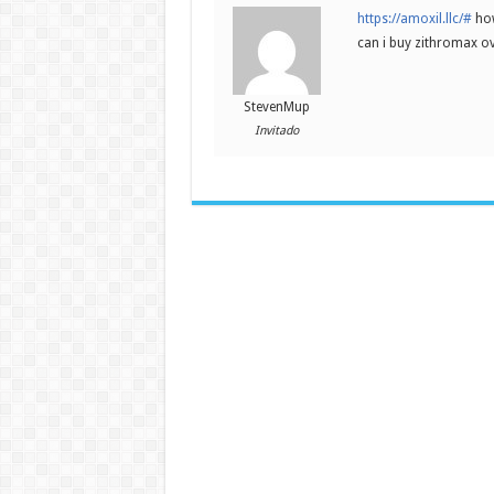
https://amoxil.llc/#
how
can i buy zithromax ov
StevenMup
Invitado