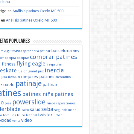
celona
rigo
en
Análisis patines Oxelo MF 500
en
Análisis patines Oxelo MF 500
etas populares
agresivo
barcelona
mm
aprender a patinar
citty
comprar patines
er
compra
comprar
flying eagle
fitness
r
freepatinar
inercia
eeskate
fusion
grand prix
jau
mejores patines
maxxum
mercadillo
patinaje
oxelo
patinar
ne
atines
patines niña
patines
powerslide
ño
pies
rampa
reparaciones
llerblade
seba
salud
salto
segunda mano
twister
mo
tornillos
truco
tutorial
urban
ocidad
video
venta