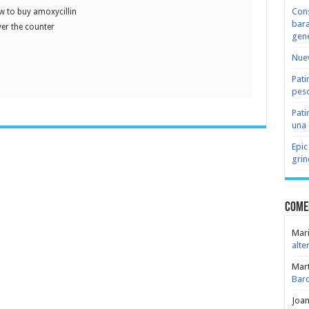
Cons
 to buy amoxycillin
bara
er the counter
gene
Nuev
Pati
peso
Pati
una 
Epic
grin
Come
Mari
alte
Mar
Bar
Joa