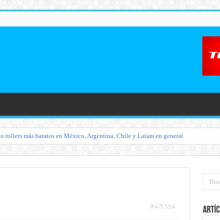
o rollers más baratos en México, Argentina, Chile y Latam en general
#471594
Artíc