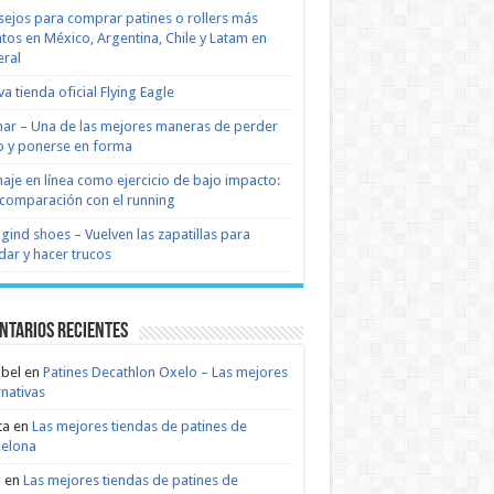
ejos para comprar patines o rollers más
tos en México, Argentina, Chile y Latam en
ral
a tienda oficial Flying Eagle
nar – Una de las mejores maneras de perder
 y ponerse en forma
naje en línea como ejercicio de bajo impacto:
comparación con el running
 gind shoes – Vuelven las zapatillas para
dar y hacer trucos
ntarios recientes
bel
en
Patines Decathlon Oxelo – Las mejores
rnativas
ta
en
Las mejores tiendas de patines de
celona
n
en
Las mejores tiendas de patines de