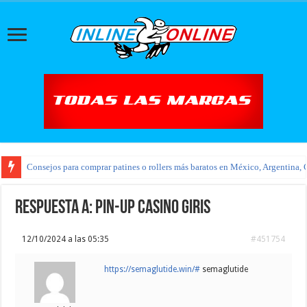
Consejos para comprar patines o rollers más baratos en México, Argentina, 
Respuesta a: pin-up casino giris
12/10/2024 a las 05:35
#451754
https://semaglutide.win/#
semaglutide