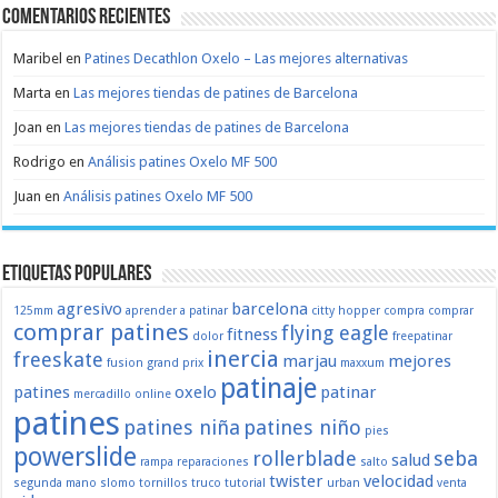
Comentarios recientes
Maribel
en
Patines Decathlon Oxelo – Las mejores alternativas
Marta
en
Las mejores tiendas de patines de Barcelona
Joan
en
Las mejores tiendas de patines de Barcelona
Rodrigo
en
Análisis patines Oxelo MF 500
Juan
en
Análisis patines Oxelo MF 500
Etiquetas populares
agresivo
barcelona
125mm
aprender a patinar
citty hopper
compra
comprar
comprar patines
flying eagle
fitness
dolor
freepatinar
inercia
freeskate
marjau
mejores
fusion
grand prix
maxxum
patinaje
patines
oxelo
patinar
mercadillo
online
patines
patines niña
patines niño
pies
powerslide
rollerblade
seba
salud
rampa
reparaciones
salto
twister
velocidad
segunda mano
slomo
tornillos
truco
tutorial
urban
venta