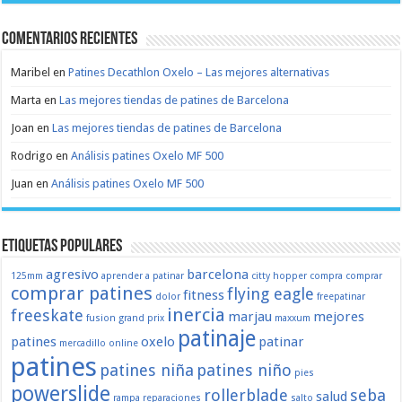
Comentarios recientes
Maribel
en
Patines Decathlon Oxelo – Las mejores alternativas
Marta
en
Las mejores tiendas de patines de Barcelona
Joan
en
Las mejores tiendas de patines de Barcelona
Rodrigo
en
Análisis patines Oxelo MF 500
Juan
en
Análisis patines Oxelo MF 500
Etiquetas populares
agresivo
barcelona
125mm
aprender a patinar
citty hopper
compra
comprar
comprar patines
flying eagle
fitness
dolor
freepatinar
inercia
freeskate
marjau
mejores
fusion
grand prix
maxxum
patinaje
patines
oxelo
patinar
mercadillo
online
patines
patines niña
patines niño
pies
powerslide
rollerblade
seba
salud
rampa
reparaciones
salto