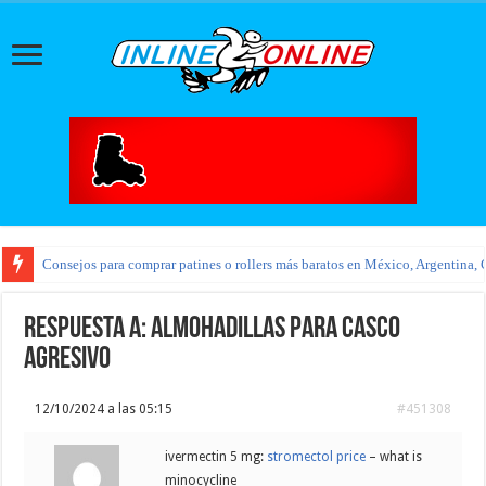
Consejos para comprar patines o rollers más baratos en México, Argentina, 
Respuesta a: Almohadillas para casco
agresivo
12/10/2024 a las 05:15
#451308
ivermectin 5 mg:
stromectol price
– what is
minocycline