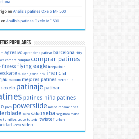
celona
rigo
en
Análisis patines Oxelo MF 500
en
Análisis patines Oxelo MF 500
etas populares
agresivo
barcelona
mm
aprender a patinar
citty
comprar patines
er
compra
comprar
flying eagle
fitness
r
freepatinar
inercia
eeskate
fusion
grand prix
jau
mejores patines
maxxum
mercadillo
patinaje
oxelo
patinar
ne
atines
patines niña
patines
powerslide
ño
pies
rampa
reparaciones
llerblade
seba
salud
salto
segunda mano
twister
mo
tornillos
truco
tutorial
urban
ocidad
video
venta