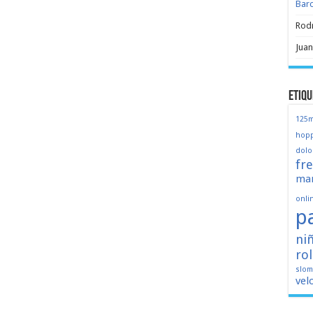
Bar
Rod
Juan
Etiqu
125
hopp
dolo
fr
mar
onli
p
ni
ro
slo
vel