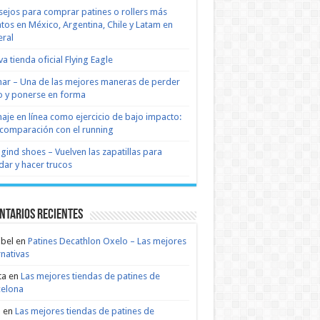
ejos para comprar patines o rollers más
tos en México, Argentina, Chile y Latam en
ral
a tienda oficial Flying Eagle
nar – Una de las mejores maneras de perder
 y ponerse en forma
naje en línea como ejercicio de bajo impacto:
comparación con el running
 gind shoes – Vuelven las zapatillas para
dar y hacer trucos
ntarios recientes
bel
en
Patines Decathlon Oxelo – Las mejores
rnativas
ta
en
Las mejores tiendas de patines de
celona
n
en
Las mejores tiendas de patines de