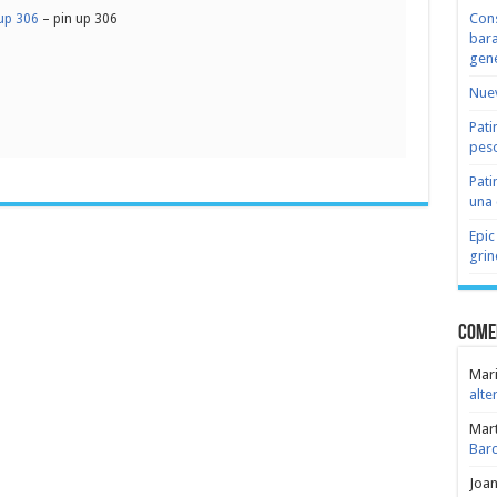
Cons
up 306
– pin up 306
bara
gene
Nuev
Pati
peso
Pati
una 
Epic
grin
Come
Mari
alte
Mar
Bar
Joa