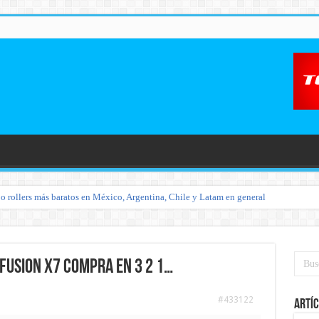
o rollers más baratos en México, Argentina, Chile y Latam en general
 Fusion X7 compra en 3 2 1…
#433122
Artíc